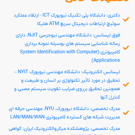
دکتری: دانشگاه پلی تکنیک نیویورک ICT - ارتقاء عملکرد
سوئيچ ارتباطات دیجیتال سریع ATM هليكا
فوق لیسانس: دانشگاه مهندسی نیوجرسی NJIT، دارای
رساله شناسایی سیستم های بوسیله نمونه برداری
کامپیوتری (System Identification with Computer
Applications)
لیسانس الکترونیک: دانشگاه مهندسی نیویورک NYIT –
تحقیق در مورد تاثیر تکنولوژی بر انسان و طبیعت و
همچنین تحقیق برروی ضرایب تقویت سیستم عصبی و
کنترل آنها
مدرک تخصصی: دانشگاه نیویورک، NYU، مهندسی حرفه ای
مدیریت شبکه های گسترده کامپیوتری LAN/MAN/WAN
مدرک تخصصی: پژوهشکده میکروالکترونیک ایران: گواهی