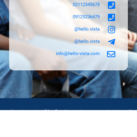
02112345678
09125236479
hello.vista@
hello.vista@
info@hello-vista.com
کلیه حقوق مادی و معنوی سایت متعلق به آموزشگاه زبان ویستا می‌باشد.
هرگونه استفاده صرفا در چارچوب آموزشی و برای خریداران دوره ها در بازه
زمانی تعیین شده مجاز می‌باشد.