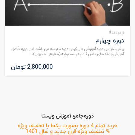
درس ها 4
دوره چهارم
پیش نیاز این دوره آموزشی طی کردن دوره ترم سه می باشد. این دوره شامل
آموزش جمله های خاص فاعلیه و مفعولیه (معلوم – مجهول)،…
2,800,000 تومان
دوره‌جامع آموزش ویستا
خرید تمام 4 دوره بصورت یکجا با تخفیف ویژه
% تخفیف ویژه قرن جدید و سال 1401