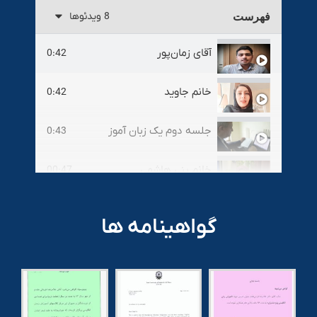
فهرست
8 ویدئوها
آقای زمان‌پور
0:42
خانم جاوید
0:42
جلسه دوم یک زبان آموز
0:43
خانم بنی هاشمی
00:47
امیر رضا مبینی
0:38
گواهینامه ها
آقای کاظمینی
1:04
بهمن معروفیان
0:42